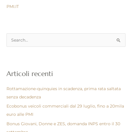
PMI.IT
C
e
r
c
Articoli recenti
a
:
Rottamazione-quinquies in scadenza, prima rata saltata
senza decadenza
Ecobonus veicoli commerciali dal 29 luglio, fino a 20mila
euro alle PMI
Bonus Giovani, Donne e ZES, domanda INPS entro il 30
settembre