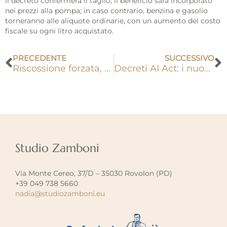
il decreto confermerà il taglio, il beneficio sarà incorporato
nei prezzi alla pompa; in caso contrario, benzina e gasolio
torneranno alle aliquote ordinarie, con un aumento del costo
fiscale su ogni litro acquistato.
Precedente
S
PRECEDENTE
SUCCESSIVO
Riscossione forzata, 120mila conti correnti a rischio blocco: avvisi già partiti
Decreti AI Act: i nuovi obblighi su formazione, lavoro e autorità
Studio Zamboni
Via Monte Cereo, 37/D – 35030 Rovolon (PD)
+39 049 738 5660
nadia@studiozamboni.eu