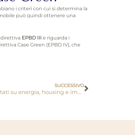
iano i criteri con cui si determina la
 immobile può quindi ottenere una
 direttiva
EPBD III
e riguarda i
direttiva Case Green (EPBD IV), che
Successivo
SUCCESSIVO
Fondi PNRR: oltre 2 miliardi spostati su energia, housing e imprese