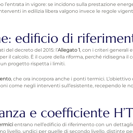
 l’entrata in vigore: se incidono sulla prestazione ener
rventi in edilizia libera valgono invece le regole vigenti a
e: edificio di riferimen
i del decreto del 2015: l’
Allegato 1
, con i criteri generali 
r il calcolo. È il cuore della riforma, perché ridisegna il co
un progetto rispetta i limiti.
mento
, che ora incorpora anche i ponti termici. L’obiettivo 
ioni come negli interventi sull’esistente, recependo le 
tanza e coefficiente H’
ermici
entrano nell’edificio di riferimento con un dettagl
o livello, undici per quelle di secondo livello, distinte p