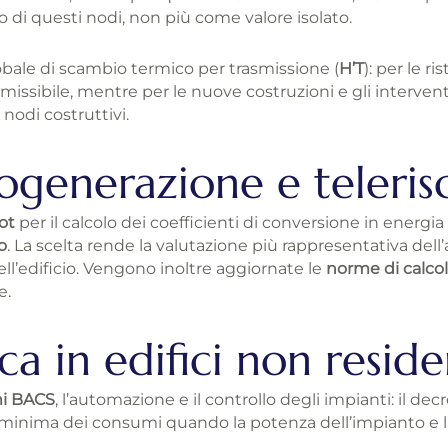
 di questi nodi, non più come valore isolato.
bale di scambio termico per trasmissione (
H’T
): per le r
issibile, mentre per le nuove costruzioni e gli interventi 
i nodi costruttivi.
generazione e teleri
ot
per il calcolo dei coefficienti di conversione in energia
o
. La scelta rende la valutazione più rappresentativa dell
ell’edificio. Vengono inoltre aggiornate le
norme di calco
e.
ca in edifici non reside
mi BACS
, l’automazione e il controllo degli impianti: il decr
a minima dei consumi quando la potenza dell’impianto e