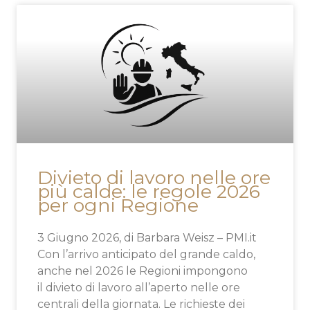
P
P
P
P
P
P
P
a
a
a
a
a
a
a
g
g
g
g
g
g
g
i
i
i
i
i
i
i
n
n
n
n
n
n
n
a
a
a
a
a
a
a
Divieto di lavoro nelle ore
più calde: le regole 2026
per ogni Regione
3 Giugno 2026, di Barbara Weisz – PMI.it
Con l’arrivo anticipato del grande caldo,
anche nel 2026 le Regioni impongono
il divieto di lavoro all’aperto nelle ore
centrali della giornata. Le richieste dei