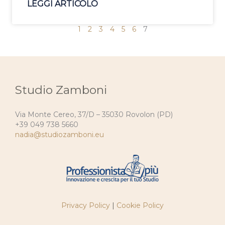
LEGGI ARTICOLO
1
2
3
4
5
6
7
Studio Zamboni
Via Monte Cereo, 37/D – 35030 Rovolon (PD)
+39 049 738 5660
nadia@studiozamboni.eu
Privacy Policy
|
Cookie Policy